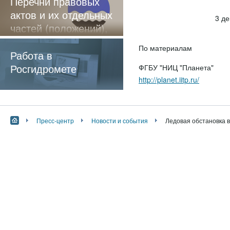
Перечни правовых
актов и их отдельных
3 д
частей (положений),
содержащие
По материалам
обязательные
Работа в
требования
Росгидромете
ФГБУ "НИЦ "Планета"
http://planet.iitp.ru/
Пресс-центр
Новости и события
Ледовая обстановка в