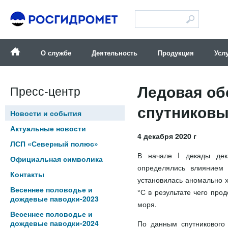
Версия для слабовидящих
О службе
Деятельность
Продукция
Усл
Ледовая об
Пресс-центр
спутниковы
Новости и события
Актуальные новости
4 декабря 2020 г
ЛСП «Северный полюс»
В начале I декады дек
Официальная символика
определялись влиянием
Контакты
установилась аномально х
Весеннее половодье и
°С в результате чего про
дождевые паводки-2023
моря.
Весеннее половодье и
дождевые паводки-2024
По данным спутникового