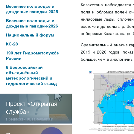
Казахстана наблюдается 
Весеннее половодье и
дождевые паводки-2025
поля и обломки полей оч
ниласовые льды, сплочен
Весеннее половодье и
дождевые паводки-2026
востоке и до дельты р. В
побережья Казахстана до 5
Национальный форум
КС-28
Сравнительный анализ ка
2019 и 2020 годов, показ
190 лет Гидрометслужбе
России
больше, чем в аналогичны
8 Всероссийский
объединённый
метеорологический и
гидрологический съезд
Проект «Открытая
служба»
Предложения, замечания и
отзывы о нашей работе