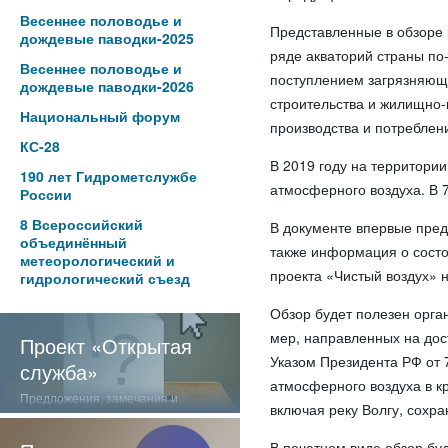
Весеннее половодье и
Представленные в обзоре 
дождевые паводки-2025
ряде акваторий страны по
Весеннее половодье и
поступлением загрязняющ
дождевые паводки-2026
строительства и жилищно-
Национальный форум
производства и потреблен
КС-28
В 2019 году на территори
190 лет Гидрометслужбе
атмосферного воздуха. В 
России
8 Всероссийский
В документе впервые пред
объединённый
также информация о состо
метеорологический и
проекта «Чистый воздух» 
гидрологический съезд
Обзор будет полезен орга
мер, направленных на дос
Проект «Открытая
Указом Президента РФ от 
служба»
атмосферного воздуха в к
Предложения, замечания и
включая реку Волгу, сохр
отзывы о нашей работе
В печатном виде обзор бу