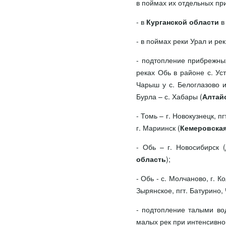
в поймах их отдельных пр
- в
Курганской области
в 
- в поймах реки Урал и р
- подтопление прибрежных
реках Обь в районе с. Ус
Чарыш у с. Белоглазово и
Бурла – с. Хабары (
Алтай
- Томь – г. Новокузнецк, п
г. Мариинск (
Кемеровская
- Обь – г. Новосибирск (
область
);
- Обь - с. Молчаново, г. К
Зырянское, пгт. Батурино, 
- подтопление талыми во
малых рек при интенсивн