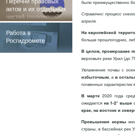
Перечни правовых
были преимущественно бо
актов и их отдельных
Справочно: процесс снег
частей (положений),
апреля.
содержащие
обязательные
Работа в
На европейской террит
требования
Росгидромете
больше прошлогодних, либ
В целом, промерзание 
верховьях реки Урал (до 75
Увлажнение почвы с осе
избыточным
, а
в остал
почвенных характеристик
В марте
2020 года сре
ожидается
на 1-2° выше
с
крае, на востоке и севе
Превышение нормы
мес
страны, в бассейнах рек 