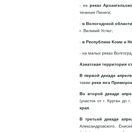
- на
реках Архангельск
течения Пинеги;
-
в Вологодской област
г. Великий Устюг;
-
в Республике Коми и Н
- на малых реках Волгогра
Азиатская территория с
В первой декаде апреле
также
реки юга Приморск
Во второй декаде апре
(участок от г. Курган до 
края
.
В третьей декаде апре
Александровского, Енис