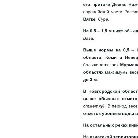
его притоке Десне
.
Ниж
европейской части Росси
Вятке
, Суре
.
На 0,5 – 1,5 м
ниже обычны
Вага
.
Выше нормы на 0,5 – 1
области, Коми и Ненец
большинстве рек
Мурманс
областях
максимумы весе
до 3 м
.
В Новгородской област
выше обычных отмето
отметку)
. В период вес
отметок уровнем воды в 
На остальных реках пик
На
азиатской территори