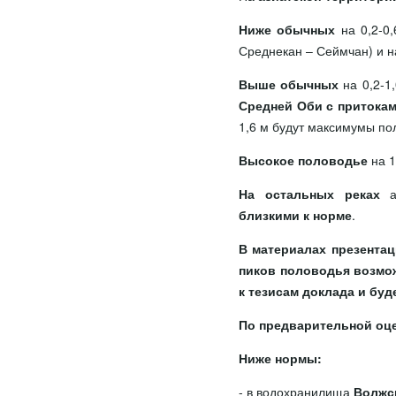
Ниже обычных
на 0,2-0
Среднекан – Сеймчан) и 
Выше обычных
на 0,2-1
Средней Оби с притока
1,6 м будут максимумы п
Высокое половодье
на 1
На остальных реках
аз
близкими к норме
.
В материалах презентац
пиков половодья возмо
к тезисам доклада и буд
По предварительной оце
Ниже нормы:
- в водохранилища
Волжск