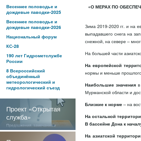
Весеннее половодье и
«О МЕРАХ ПО ОБЕСПЕ
дождевые паводки-2025
Весеннее половодье и
Зима 2019-2020 гг. и на 
дождевые паводки-2026
выпадавшего снега на зап
Национальный форум
снежной, на севере – мно
КС-28
На большей части азиатск
190 лет Гидрометслужбе
России
На европейской терри
8 Всероссийский
нормы и меньше прошлого
объединённый
метеорологический и
Наибольшие значения
в
гидрологический съезд
Мурманской области и дос
Близкие к норме
– на вос
Проект «Открытая
служба»
На остальной территор
В бассейне Дона
к начал
Предложения, замечания и
отзывы о нашей работе
На азиатской территор