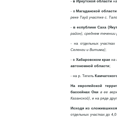
-
в Иркутской области
н
- в
Магаданской области
реке Тауй участке с. Тало
-
в еспублике Саха (Яку
район), среднем течении
- на отдельных участках
Селенги и Витима)
;
- в
Хабаровском крае
на
автономной области
;
- на р. Тигиль
Камчатског
На европейской терри
бассейнах Оки
в ее вер
Казанской)
, и на ряде друг
Исходя из сложившихся
отдельных участках до 4,