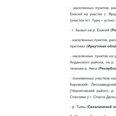
- населенных пунктов, р
Енисей на участке с. Ярц
(участок пгт. Тура – устье)
- г. Кызыл на р. Енисей (
Ре
- населенных пунктов, ра
притоках (
Иркутская обл
- населенных пунктов на р
Алданского района, на р
течении р. Амга (
Республи
- пониженных участков на
Кировский, Лесозаводски
(Черниговский район), р
Спасовка у г. Спасск-Даль
- р. Тымь (
Сахалинской о