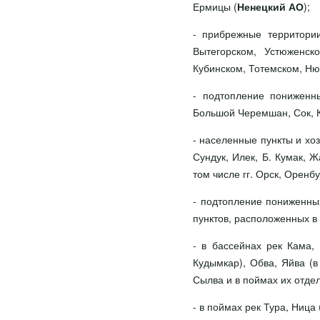
Ермицы (
Ненецкий АО
);
- прибрежные территори
Вытегорском, Устюженск
Кубинском, Тотемском, Ню
- подтопление пониженн
Большой Черемшан, Сок, К
- населенные пункты и хо
Сундук, Илек, Б. Кумак, Ж
том числе гг. Орск, Оренбу
- подтопление пониженны
пунктов, расположенных в 
- в бассейнах рек Кама, 
Кудымкар), Обва, Яйва (в 
Сылва и в поймах их отдел
- в поймах рек Тура, Ница 