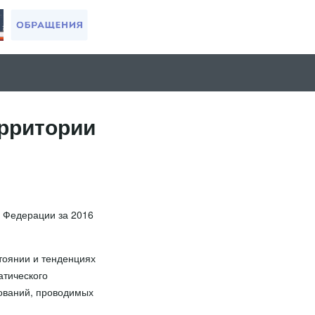
ерритории
й Федерации за 2016
тоянии и тенденциях
атического
ований, проводимых