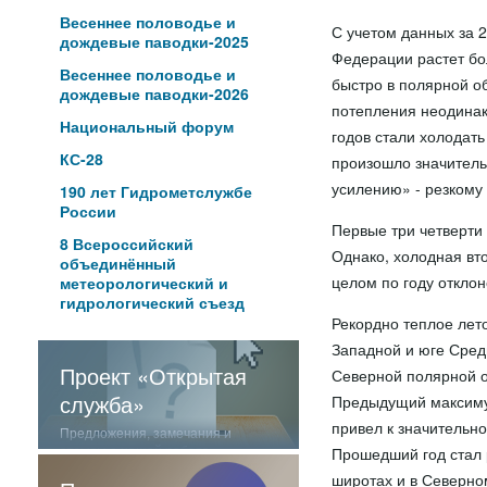
Весеннее половодье и
С учетом данных за 
дождевые паводки-2025
Федерации растет бол
Весеннее половодье и
быстро в полярной об
дождевые паводки-2026
потепления неодинак
Национальный форум
годов стали холодать
КС-28
произошло значитель
усилению» - резкому 
190 лет Гидрометслужбе
России
Первые три четверти
8 Всероссийский
Однако, холодная вто
объединённый
целом по году отклон
метеорологический и
гидрологический съезд
Рекордно теплое лет
Западной и юге Сред
Проект «Открытая
Северной полярной об
служба»
Предыдущий максимум
привел к значительно
Предложения, замечания и
отзывы о нашей работе
Прошедший год стал 
широтах и в Северно