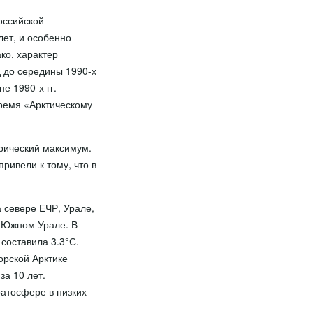
оссийской
лет, и особенно
ко, характер
 до середины 1990-х
е 1990-х гг.
ремя «Арктическому
рический максимум.
ривели к тому, что в
 севере ЕЧР, Урале,
 Южном Урале. В
составила 3.3°С.
орской Арктике
за 10 лет.
атосфере в низких