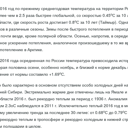
2016 год по-прежнему среднегодовая температура на территории Р
о
ее чем в 2.5 раза быстрее глобальной, со скоростью 0.45
С за 10 
о
ласти, где скорость роста достигает 0.8
С за 10 лет (Таймыр). Одна
ов в различные сезоны. Зимы после быстрого потепления в период
 почти везде, кроме полярной области. Осенью, напротив, в середин
ное ускорение потепления, аналогичное произошедшему в то же в
потеплению в Арктике.
 2016 года осредненная по России температура превосходила исто
рая половина осени, особенно ноябрь, и близкий к норме декабрь п
о
ение от нормы составило +1.69
С.
о было характерно в основном отсутствием особо холодных дней на
ней Сибири. Экстремально жаркие дни отмечены лишь на Ямале и
ласти 2016 г. был рекордно теплым за период с 1936 г. Аномалия 
 2.3оС наблюдался в 2011 г. Исключительно теплый 2016 год в м
о
о
му увеличению тренда за последнее 30-летие: от 0.68
С до 0.79
С 
рекордно теплым в тропосфере и рекордно холодным в нижней стр
м полушарии в целом.