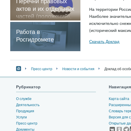
Перечни правовых
актов и их отдельных
На территории России
частей (положений),
Наиболее значительн
содержащие
исключительно снежн
обязательные
Работа в
(исторический максим
требования
Росгидромете
Скачать Доклад
Пресс-центр
Новости и события
Доклад об особ
Рубрикатор
Навигация
О службе
Карта сайта
Деятельность
Расширенный
Продукция
Словарь тер
Услуги
Версия для 
Пресс-центр
Открытые д
Документы