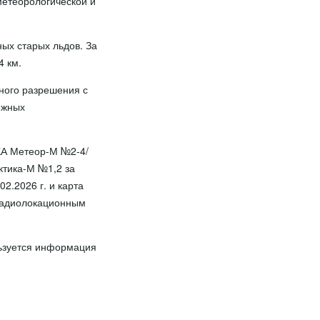
етеорологической и
ых старых льдов. За
4 км.
ного разрешения с
ежных
КА Метеор-М №2-4/
ктика-М №1,2 за
2.2026 г. и карта
 радиолокационным
ьзуется информация