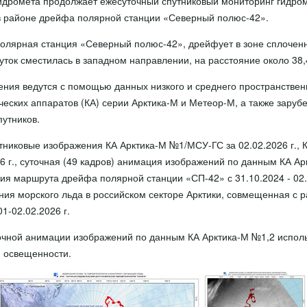
дромета продолжает ежесуточный спутниковый мониторинг гидром
в районе дрейфа полярной станции «Северный полюс-42».
олярная станция «Северный полюс-42», дрейфует в зоне сплоченн
ток сместилась в западном направлении, на расстояние около 38,
ния ведутся с помощью данных низкого и среднего пространствен
ческих аппаратов (КА) серии Арктика-М и Метеор-М, а также заруб
путников.
тниковые изображения КА Арктика-М №1/МСУ-ГС за 02.02.2026 г., 
6 г., суточная (49 кадров) анимация изображений по данным КА Ар
ция маршрута дрейфа полярной станции «СП-42» с 31.10.2024 - 02.0
ния морского льда в российском секторе Арктики, совмещенная с
1-02.02.2026 г.
очной анимации изображений по данным КА Арктика-М №1,2 испол
й освещенности.