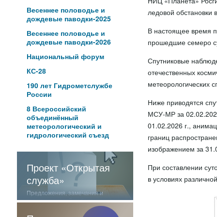
НИЦ «Планета» Росги
Весеннее половодье и
ледовой обстановки 
дождевые паводки-2025
В настоящее время п
Весеннее половодье и
дождевые паводки-2026
прошедшие семеро су
Национальный форум
Спутниковые наблюде
КС-28
отечественных косми
метеорологических с
190 лет Гидрометслужбе
России
Ниже приводятся спу
8 Всероссийский
МСУ-МР за 02.02.202
объединённый
01.02.2026 г., анима
метеорологический и
гидрологический съезд
границ распростране
изображением за 31.0
Проект «Открытая
При составлении сут
служба»
в условиях различно
Предложения, замечания и
отзывы о нашей работе