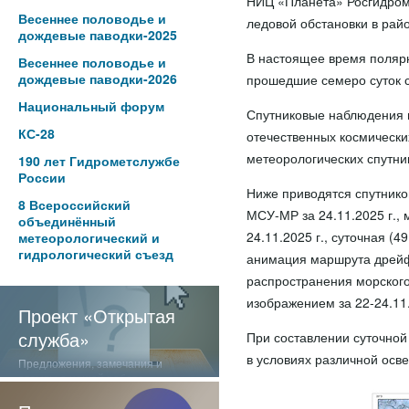
НИЦ «Планета» Росгидром
Весеннее половодье и
ледовой обстановки в ра
дождевые паводки-2025
В настоящее время полярн
Весеннее половодье и
дождевые паводки-2026
прошедшие семеро суток с
Национальный форум
Спутниковые наблюдения в
КС-28
отечественных космически
метеорологических спутни
190 лет Гидрометслужбе
России
Ниже приводятся спутнико
8 Всероссийский
МСУ-МР за 24.11.2025 г.
объединённый
24.11.2025 г., суточная (
метеорологический и
гидрологический съезд
анимация маршрута дрейфа
распространения морского
изображением за 22-24.11.
Проект «Открытая
служба»
При составлении суточно
в условиях различной осв
Предложения, замечания и
отзывы о нашей работе