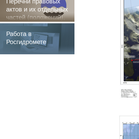
Перечни правовых
актов и их отдельных
частей (положений),
содержащие
обязательные
Работа в
требования
Росгидромете