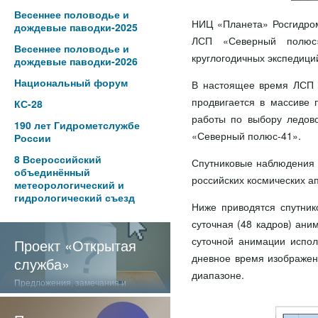
Весеннее половодье и
НИЦ «Планета» Росгидром
дождевые паводки-2025
ЛСП «Северный полюс» 
Весеннее половодье и
круглогодичных экспедици
дождевые паводки-2026
Национальный форум
В настоящее время ЛСП 
продвигается в массиве 
КС-28
работы по выбору ледов
190 лет Гидрометслужбе
«Северный полюс-41».
России
8 Всероссийский
Спутниковые наблюдения 
объединённый
российских космических а
метеорологический и
гидрологический съезд
Ниже приводятся спутник
суточная (48 кадров) ан
суточной анимации испо
Проект «Открытая
дневное время изображен
служба»
диапазоне.
Предложения, замечания и
отзывы о нашей работе