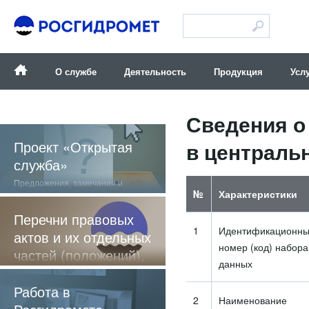
Версия для слабовидящих
О службе
Деятельность
Продукция
Усл
Сведения о
Проект «Открытая
в централь
служба»
Предложения, замечания и
№
Характеристики
отзывы о нашей работе
Перечни правовых
1
Идентификационн
актов и их отдельных
номер (код) набора
частей (положений),
данных
содержащие
обязательные
Работа в
2
Наименование
требования