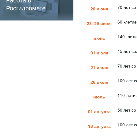
требования
Росгидромете
70 лет с
20 июня
60 -лети
28–29 июня
140 -лет
июнь
45 лет с
01 июля
70 лет с
21 июля
100 лет 
26 июля
110-лети
июль
50 лет с
01 августа
100 лет 
18 августа