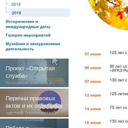
2019
2018
Исторические и
международные даты
Галерея мероприятий
Музейная и экскурсионная
деятельность
125 лет 
01 июня
80 лет с
Проект «Открытая
06 июня
«ИГКЭ Ро
служба»
130 лет 
07 июня
Предложения, замечания и
отзывы о нашей работе
125-лети
12 июня
Перечни правовых
актов и их отдельных
75 лет с
14 июня
частей (положений),
содержащие
130 лет 
16 июня
обязательные
Работа в