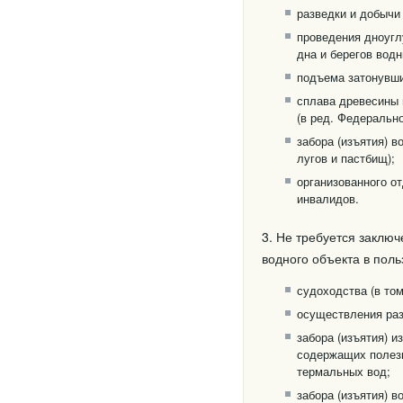
разведки и добычи
проведения дноугл
дна и берегов водн
подъема затонувши
сплава древесины 
(в ред. Федерально
забора (изъятия) 
лугов и пастбищ);
организованного от
инвалидов.
3. Не требуется заклю
водного объекта в поль
судоходства (в то
осуществления раз
забора (изъятия) и
содержащих полезн
термальных вод;
забора (изъятия) в