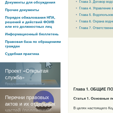
Глава 3. Договор вод
Документы для обсуждения
Глава 4. Управление 
Прочие документы
Глава 5. Водопользо
Порядок обжалования НПА,
Глава 6. Охрана водн
решений и действий ФОИВ
или его должностных лиц
Глава 7. Ответственн
Информационный бюллетень
Правовая база по обращениям
граждан
Судебная практика
Проект «Открытая
служба»
Предложения, замечания и
отзывы о нашей работе
Глава 1. ОБЩИЕ 
Перечни правовых
Статья 1. Основные 
актов и их отдельных
В целях настоящего Ко
частей (положений),