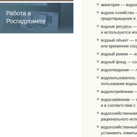
содержащие
акватория — водно
обязательные
Работа в
водное хозяйство 
предотвращения и 
требования
Росгидромете
водные ресурсы — 
и используются ил
водный объект — п
или временное сос
водный режим — из
водный фонд — сов
водоотведение — л
водопользователь 
пользования водны
водопотребление —
водоснабжение — п
и в соответствии 
водохозяйственная
рационального исп
водохозяйственный
установить лимиты