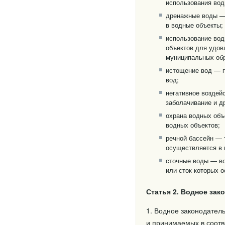
использования вод
дренажные воды —
в водные объекты;
использование вод
объектов для удов
муниципальных обр
истощение вод — п
вод;
негативное воздей
заболачивание и д
охрана водных объ
водных объектов;
речной бассейн — 
осуществляется в 
сточные воды — во
или сток которых 
Статья 2. Водное зак
1. Водное законодатель
и принимаемых в соотв