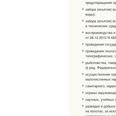
предотвращения чр
забора (изъятия) в
воды);
забора (изъятия) 
и технических сред
воспроизводства и 
от 28.12.2010 N 42
проведения госуда
проведения геологи
топографических, 
рыболовства, това
(в ред. Федерально
осуществления тра
малочисленных нар
санитарного, каран
охраны окружающей
научных, учебных 
разведки и добычи
на болотах, за иск
расположенных в п