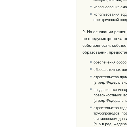
использования акв
использования вод
электрической энер
2. На основании решен
не предусмотрено част
собственности, собств
образований, предоста
обеспечения оборо
сброса сточных во
строительства при
(в ред. Федерально
создания стациона
поверхностными в
(в ред. Федеральны
строительства гид
трубопроводов, по
с изменением дна 
(п. 5 в ред. Федер