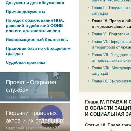
Документы для обсуждения
Глава III. Государст
Прочие документы
ситуаций
Порядок обжалования НПА,
Глава IV. Права и о
решений и действий ФОИВ
от чрезвычайных си
или его должностных лиц
Глава V. Подготовка
Информационный бюллетень
Глава VI. Порядок ф
и территорий от чрез
Правовая база по обращениям
граждан
Глава VII. Государст
от чрезвычайных сит
Судебная практика
Глава VIII. Междуна
ситуаций
Проект «Открытая
Глава IX. Заключите
служба»
Предложения, замечания и
Глава IV. ПРАВА
отзывы о нашей работе
В ОБЛАСТИ ЗАЩИ
Перечни правовых
И СОЦИАЛЬНАЯ З
актов и их отдельных
Статья 18. Права гр
частей (положений),