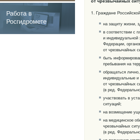
от чрезвычайных сит
содержащие
обязательные
Работа в
1. Граждане Российско
требования
Росгидромете
на защиту жизни, 
в соответствии с 
и индивидуальной 
Федерации, органо
от чрезвычайных с
быть информирован
пребывания на тер
обращаться лично,
индивидуальные и 
от чрезвычайных с
(в ред. Федерально
участвовать в уст
ситуаций;
на возмещение уще
на медицинское об
чрезвычайных ситу
(в ред. Федерально
на получение комп