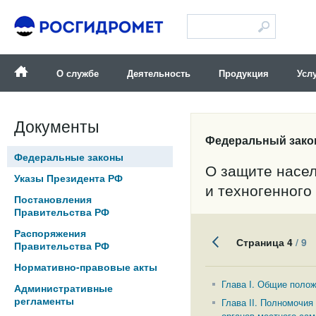
Версия для слабовидящих
О службе
Деятельность
Продукция
Усл
Документы
Федеральный закон
Федеральные законы
О защите насел
Указы Президента РФ
и техногенного
Постановления
Правительства РФ
Распоряжения
Страница 4
/ 9
Правительства РФ
Нормативно-правовые акты
Глава I. Общие поло
Административные
регламенты
Глава II. Полномочия
органов местного сам