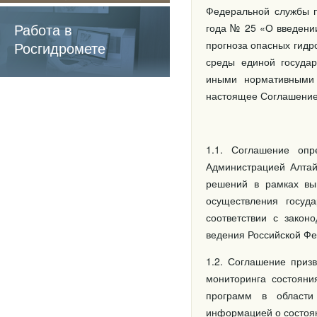
содержащие
Федеральной службы п
обязательные
Работа в
года № 25 «О введени
требования
Росгидромете
прогноза опасных гидр
среды единой государ
иными нормативными 
настоящее Соглашени
1.1. Соглашение опр
Администрацией Алтай
решений в рамках вы
осуществления госуд
соответствии с закон
ведения Российской Фе
1.2. Соглашение приз
мониторинга состояни
программ в области
информацией о состоя