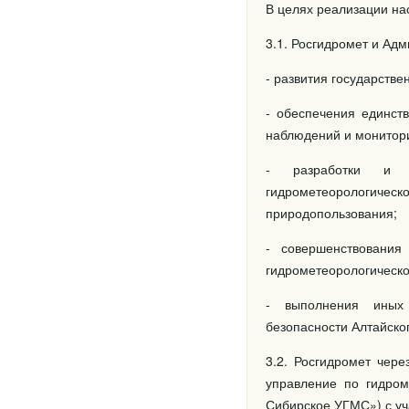
В целях реализации на
3.1. Росгидромет и Ад
- развития государств
- обеспечения единст
наблюдений и монитори
- разработки и о
гидрометеорологиче
природопользования;
- совершенствования
гидрометеорологическ
- выполнения иных 
безопасности Алтайског
3.2. Росгидромет чер
управление по гидро
Сибирское УГМС») с уч