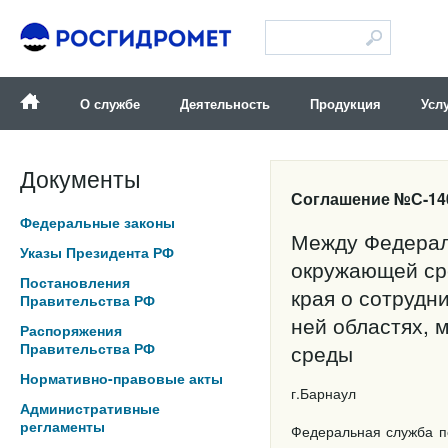
Версия для слабовидящих
О службе
Деятельность
Продукция
Усл
Документы
Соглашение №С-140-
Федеральные законы
Между Федерал
Указы Президента РФ
окружающей ср
Постановления
края о сотрудн
Правительства РФ
ней областях, 
Распоряжения
Правительства РФ
среды
Нормативно-правовые акты
г.Барнау
Административные
регламенты
Федеральная служба п