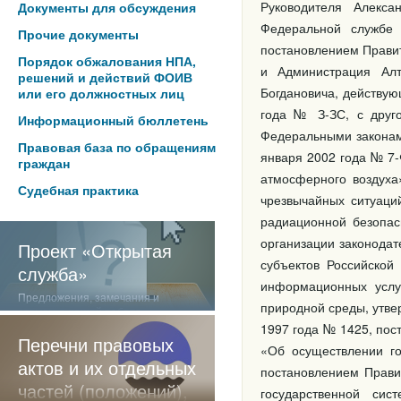
Руководителя Алекс
Документы для обсуждения
Федеральной службе 
Прочие документы
постановлением Правит
Порядок обжалования НПА,
и Администрация Алт
решений и действий ФОИВ
Богдановича, действую
или его должностных лиц
года № З-ЗС, с друго
Информационный бюллетень
Федеральными законам
Правовая база по обращениям
января 2002 года № 7
граждан
атмосферного воздуха
Судебная практика
чрезвычайных ситуаци
радиационной безопас
организации законодат
Проект «Открытая
субъектов Российско
служба»
информационных услу
Предложения, замечания и
природной среды, утв
отзывы о нашей работе
1997 года № 1425, пос
Перечни правовых
«Об осуществлении го
актов и их отдельных
постановлением Прави
частей (положений),
государственной сис