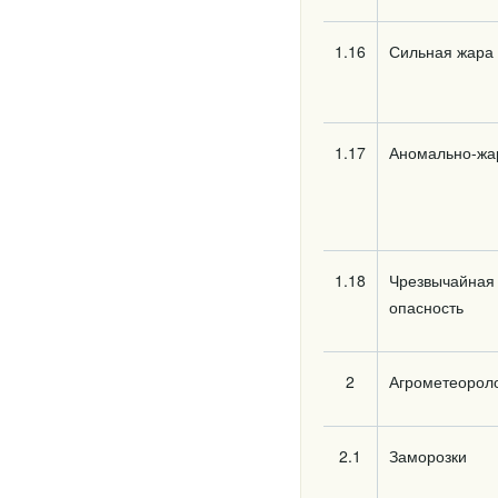
1.16
Сильная жара
1.17
Аномально-жа
1.18
Чрезвычайная
опасность
2
Агрометеороло
2.1
Заморозки