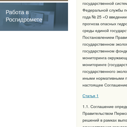
содержащие
государственной систе
Федеральной службы п
обязательные
Работа в
года № 25 «О введении
требования
Росгидромете
прогноза опасных гидр
среды единой государс
Постановлением Правит
государственном эколо
государственном фонде
мониторинга окружающе
мониторинге (государс
государственного экол
иными нормативными п
настоящее Соглашени
Статья 1
1.1. Соглашение опред
Правительством Пермск
решений в рамках выпо
осуществления государ