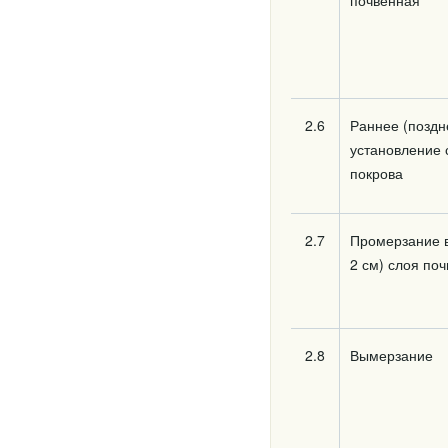
почвенная
2.6
Раннее (поздн
установление 
покрова
2.7
Промерзание в
2 см) слоя по
2.8
Вымерзание