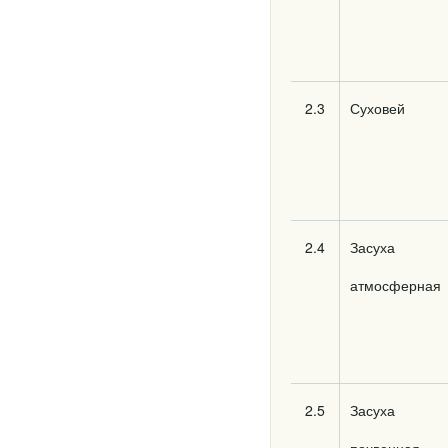
2.3
Суховей
2.4
Засуха
атмосферная
2.5
Засуха