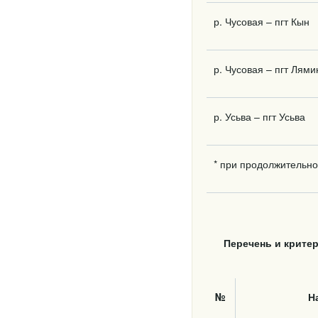
р. Чусовая – пгт Кын
р. Чусовая – пгт Лями
р. Усьва – пгт Усьва
* при продолжительно
Перечень и крите
№
Н