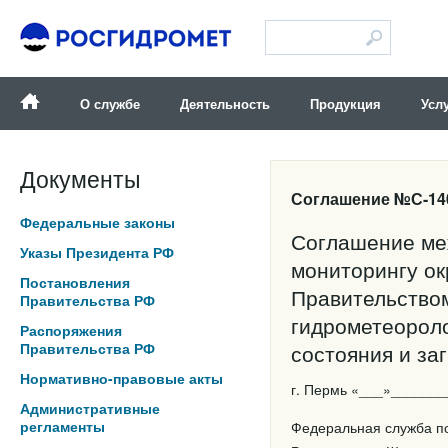
Версия для слабовидящих
О службе
Деятельность
Продукция
Усл
Документы
Соглашение №С-140-
Федеральные законы
Соглашение ме
Указы Президента РФ
мониторингу о
Постановления
Правительством
Правительства РФ
гидрометеороло
Распоряжения
Правительства РФ
состояния и з
Нормативно-правовые акты
г. Пермь «___»_______
Административные
регламенты
Федеральная служба по