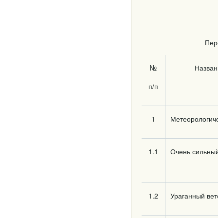
Пер
№
Назва
п/п
1
Метеорологич
1.1
Очень сильный
1.2
Ураганный вет