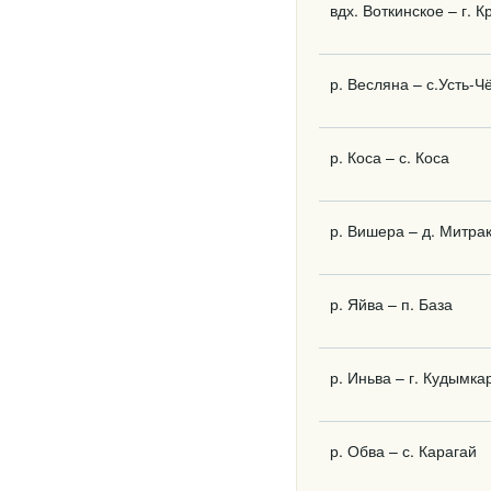
вдх. Воткинское – г. 
р. Весляна – с.Усть-Ч
р. Коса – с. Коса
р. Вишера – д. Митра
р. Яйва – п. База
р. Иньва – г. Кудымка
р. Обва – с. Карагай