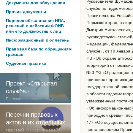
Руководителя Шумаков
Документы для обсуждения
службе по гидрометеор
Прочие документы
Правительства Российс
Порядок обжалования НПА,
Пермского края, в лиц
решений и действий ФОИВ
Дмитрия Николаевича, 
или его должностных лиц
руководствуясь статье
Информационный бюллетень
Федерации, федеральн
Правовая база по обращениям
службе», от 10 января
граждан
ФЗ «Об охране атмосфе
Судебная практика
территорий от чрезвыча
№ 3-ФЗ «О радиационно
принципах организации
Проект «Открытая
государственной власт
служба»
в области гидрометеор
Предложения, замечания и
утвержденным постанов
отзывы о нашей работе
«Об информационных ус
Перечни правовых
природной среды», пос
актов и их отдельных
477 «Об осуществлении
частей (положений),
постановлением Правит