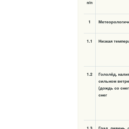
п/п
1
Метеорологич
1.1
Низкая темпер
1.2
Гололёд, нали
сильном ветре
(дождь со сне
снег
1.3
Град, ливень,