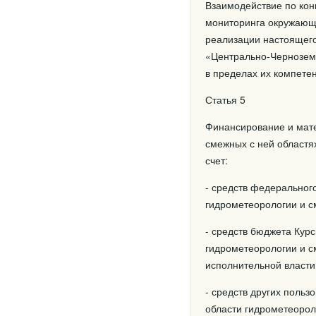
Взаимодействие по кон
мониторинга окружающе
реализации настоящего
«Центрально-Черноземн
в пределах их компете
Статья 5
Финансирование и мате
смежных с ней област
счет:
- средств федеральног
гидрометеорологии и с
- средств бюджета Курс
гидрометеорологии и см
исполнительной власти
- средств других польз
области гидрометеорол