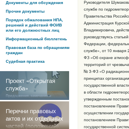
Руководителя Шумаков
Документы для обсуждения
службе по гидрометеор
Прочие документы
Правительства Российс
Порядок обжалования НПА,
Администрация Курской
решений и действий ФОИВ
Владимировича, действ
или его должностных лиц
руководствуясь статье
Информационный бюллетень
Федерации, федеральн
Правовая база по обращениям
службе», от 10 января
граждан
ФЗ «Об охране атмосфе
Судебная практика
территорий от чрезвыча
№ 3-ФЗ «О радиационно
принципах организации
Проект «Открытая
государственной власт
служба»
в области гидрометеор
Предложения, замечания и
утвержденным постанов
отзывы о нашей работе
постановлением Правит
Перечни правовых
осуществлении государ
актов и их отдельных
постановлением Правит
частей (положений),
государственной систе