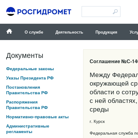
Версия для слабовидящих
О службе
Деятельность
Продукция
Усл
Документы
Соглашение №С-140-
Федеральные законы
Между Федерал
Указы Президента РФ
окружающей ср
Постановления
области о сотр
Правительства РФ
с ней областях
Распоряжения
Правительства РФ
среды
Нормативно-правовые акты
г. Курск
Административные
регламенты
Федеральная служба по