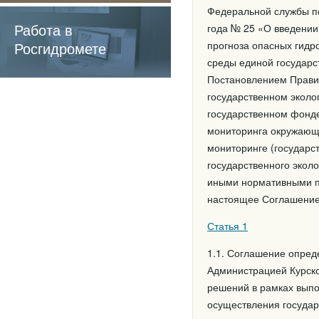
содержащие
Федеральной службы п
обязательные
Работа в
года № 25 «О введении
требования
Росгидромете
прогноза опасных гидр
среды единой государс
Постановлением Правит
государственном эколо
государственном фонде
мониторинга окружающе
мониторинге (государс
государственного экол
иными нормативными пр
настоящее Соглашени
Статья 1
1.1. Соглашение опред
Администрацией Курско
решений в рамках выпо
осуществления государ