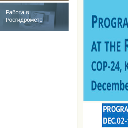
содержащие
обязательные
Работа в
требования
Росгидромете