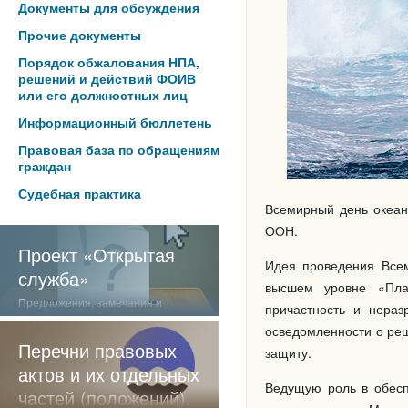
Документы для обсуждения
Прочие документы
Порядок обжалования НПА,
решений и действий ФОИВ
или его должностных лиц
Информационный бюллетень
Правовая база по обращениям
граждан
Судебная практика
Всемирный день океан
ООН.
Проект «Открытая
Идея проведения Всем
служба»
высшем уровне «Пла
Предложения, замечания и
причастность и нераз
отзывы о нашей работе
осведомленности о реш
Перечни правовых
защиту.
актов и их отдельных
Ведущую роль в обес
частей (положений),