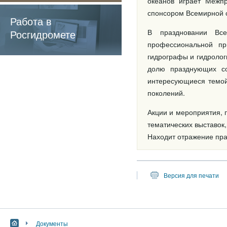
океанов играет Межп
содержащие
спонсором Всемирной с
обязательные
Работа в
требования
Росгидромете
В праздновании Все
профессиональной п
гидрографы и гидролог
долю празднующих со
интересующиеся темой
поколений.
Акции и мероприятия, 
тематических выставок
Находит отражение пра
Версия для печати
Документы