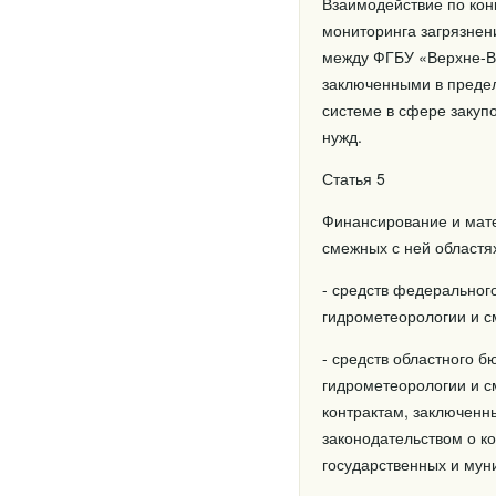
Взаимодействие по кон
мониторинга загрязнен
между ФГБУ «Верхне-В
заключенными в предел
системе в сфере закуп
нужд.
Статья 5
Финансирование и мате
смежных с ней областя
- средств федеральног
гидрометеорологии и с
- средств областного б
гидрометеорологии и с
контрактам, заключенн
законодательством о ко
государственных и мун