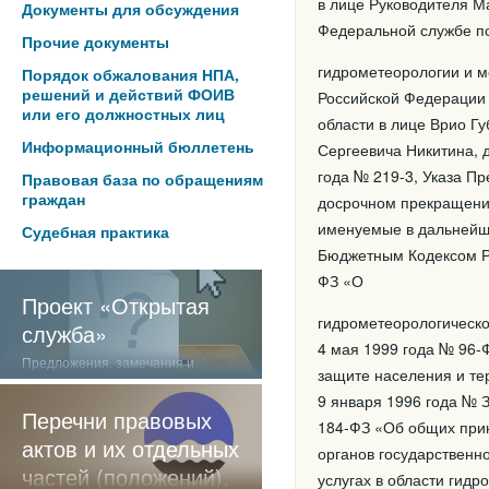
в лице Руководителя М
Документы для обсуждения
Федеральной службе п
Прочие документы
гидрометеорологии и м
Порядок обжалования НПА,
решений и действий ФОИВ
Российской Федерации 
или его должностных лиц
области в лице Врио Г
Информационный бюллетень
Сергеевича Никитина, 
года № 219-3, Указа П
Правовая база по обращениям
граждан
досрочном прекращении
именуемые в дальнейше
Судебная практика
Бюджетным Кодексом Р
ФЗ «О
Проект «Открытая
гидрометеорологическо
служба»
4 мая 1999 года № 96-
Предложения, замечания и
защите населения и те
отзывы о нашей работе
9 января 1996 года № 
Перечни правовых
184-ФЗ «Об общих прин
актов и их отдельных
органов государственн
частей (положений),
услугах в области гид