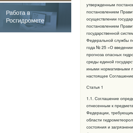
содержащие
утвержденным постанов
обязательные
Работа в
постановлением Правит
требования
Росгидромете
осуществлении государ
постановлением Правит
государственной систе
Федеральной службы п
года № 25 «О введении
прогноза опасных гидр
среды единой государс
иными нормативными п
настоящее Соглашени
Статья 1
1.1. Соглашение опред
отнесенным к предмета
Федерации, требующим 
области гидрометеорол
состояния и загрязнен