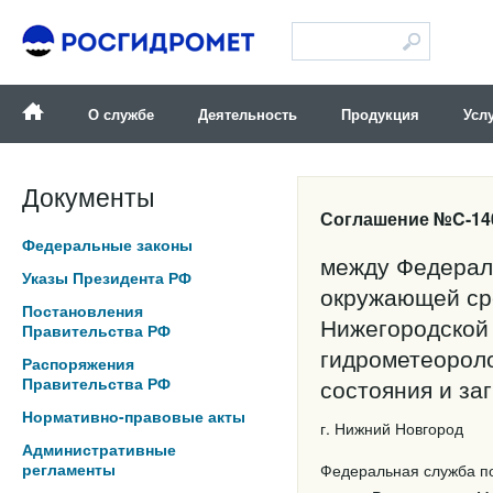
Версия для слабовидящих
О службе
Деятельность
Продукция
Усл
Документы
Соглашение №C-140-
Федеральные законы
между Федерал
Указы Президента РФ
окружающей ср
Постановления
Нижегородской 
Правительства РФ
гидрометеороло
Распоряжения
Правительства РФ
состояния и з
Нормативно-правовые акты
г. Нижний Н
Административные
регламенты
Федеральная служба по