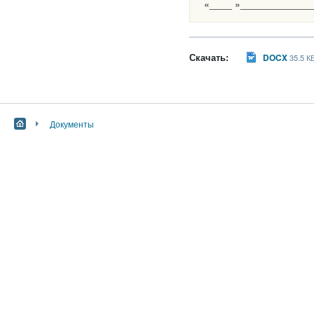
«____ »_____________
Скачать:
DOCX
35.5 К
Документы