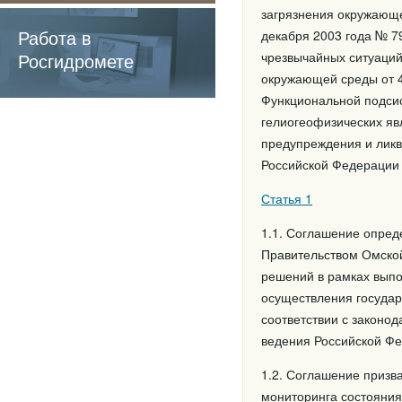
содержащие
загрязнения окружающе
обязательные
Работа в
декабря 2003 года № 7
требования
Росгидромете
чрезвычайных ситуаций
окружающей среды от 4
Функциональной подсис
гелиогеофизических яв
предупреждения и лик
Российской Федерации
Статья 1
1.1. Соглашение опред
Правительством Омской
решений в рамках выпо
осуществления государ
соответствии с законо
ведения Российской Фе
1.2. Соглашение призв
мониторинга состояния