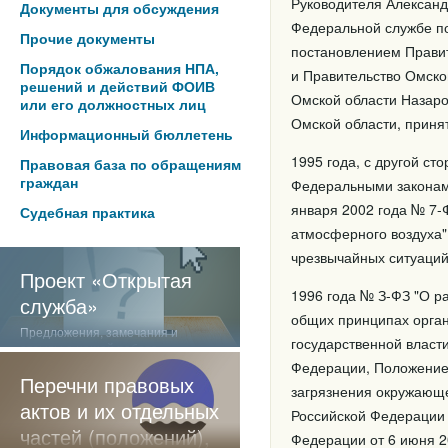
Руководителя Александ
Документы для обсуждения
Федеральной службе по
Прочие документы
постановлением Правит
Порядок обжалования НПА,
и Правительство Омско
решений и действий ФОИВ
Омской области Назаро
или его должностных лиц
Омской области, приня
Информационный бюллетень
1995 года, с другой ст
Правовая база по обращениям
граждан
Федеральными законами
января 2002 года № 7-
Судебная практика
атмосферного воздуха"
чрезвычайных ситуаций 
Проект «Открытая
1996 года № З-ФЗ "О р
служба»
общих принципах орган
Предложения, замечания и
государственной власт
отзывы о нашей работе
Федерации, Положение
Перечни правовых
загрязнения окружающ
актов и их отдельных
Российской Федерации 
частей (положений),
Федерации от 6 июня 2