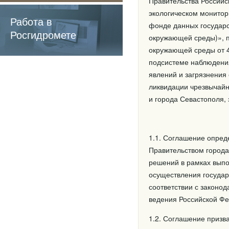
Правительства Российс
содержащие
экологическом монитор
обязательные
Работа в
фонде данных государс
требования
Росгидромете
окружающей среды)», 
окружающей среды от 4
подсистеме наблюдения
явлений и загрязнения
ликвидации чрезвычай
и города Севастополя
1.1. Соглашение опред
Правительством города
решений в рамках выпо
осуществления государ
соответствии с законо
ведения Российской Фе
1.2. Соглашение призв