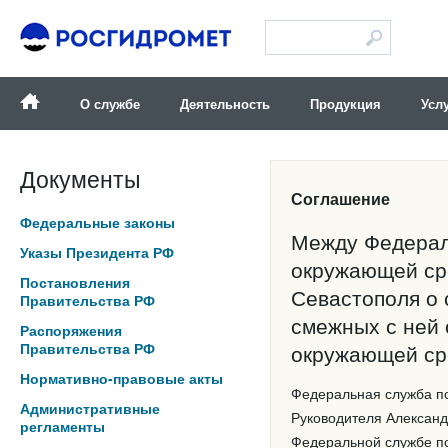
Версия для слабовидящих
О службе
Деятельность
Продукция
Усл
Документы
Соглашение
Федеральные законы
Между Федерал
Указы Президента РФ
окружающей ср
Постановления
Севастополя о 
Правительства РФ
смежных с ней 
Распоряжения
Правительства РФ
окружающей с
Нормативно-правовые акты
Федеральная служба по
Административные
Руководителя Александ
регламенты
Федеральной службе по