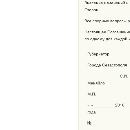
Внесение изменений и
Сторон.
Все спорные вопросы р
Настоящее Соглашение 
по одному для каждой 
Губернатор
Города Севастополя
______________С.И.
Меняйло
М.П.
« » _________2016
года
№____________