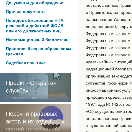
Документы для обсуждения
постановлением Правит
Прочие документы
и Правительство город
на основании Устава го
Порядок обжалования НПА,
решений и действий ФОИВ
дополнениями), с друго
или его должностных лиц
Федеральным законом о
Информационный бюллетень
Федеральным законом 
Федеральным законом о
Правовая база по обращениям
граждан
Федеральным законом о
чрезвычайных ситуаций
Судебная практика
радиационной безопасн
организации законодат
Проект «Открытая
субъектов Российской
служба»
информационных услуга
природной среды, утве
Предложения, замечания и
отзывы о нашей работе
1997 года № 1425, пос
«Об осуществлении гос
Перечни правовых
постановлением Правит
актов и их отдельных
государственной систе
частей (положений),