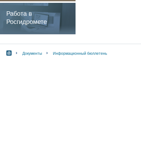
содержащие
обязательные
Работа в
требования
Росгидромете
Документы
Информационный бюллетень