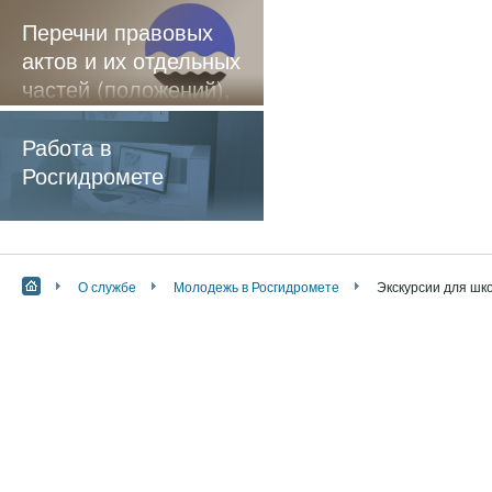
Перечни правовых
актов и их отдельных
частей (положений),
содержащие
обязательные
Работа в
требования
Росгидромете
О службе
Молодежь в Росгидромете
Экскурсии для шк