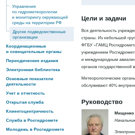
Управления
по гидрометеорологии
Цели и задачи
и мониторингу окружающей
среды на территории РФ
Вся деятельность учрежде
Другие подведомственные
организации
страны. Из небольшой гр
ФГБУ «ГАМЦ Росгидромета
Координационные
и совещательные органы
учреждением Росгидромет
и международным авиалини
Периодические издания
органов государственной 
Электронная библиотека
Метеорологические орган
Основные показатели
деятельности
обслуживают 40% внутрен
Учет и отчетность
Руководство
Открытая служба
Клиентоцентричность
Мищенко
Начальни
Служба в Росгидромете
Молодежь в Росгидромете
Электронн