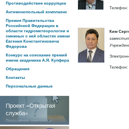
Противодействие коррупции
Телефон: 
Антимонопольный комплаенс
Премия Правительства
Российской Федерации в
области гидрометеорологии и
Ким Серг
смежных с ней областях имени
заместит
Евгения Константиновича
Учрежден
Федорова
Конкурс на соискание премий
Электронн
имени академика А.Я. Купфера
Телефон: 
Обращения
Контакты
Персональные данные
Проект «Открытая
служба»
Предложения, замечания и
отзывы о нашей работе