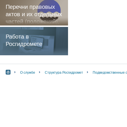
Перечни правовых
актов и их отдельных
частей (положений),
содержащие
обязательные
Работа в
требования
Росгидромете
О службе
Структура Росгидромет
Подведомственные 