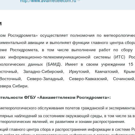
http://www.aviamettelecom.ru
и
ом Росгидромета» осуществляет полномочия по метеорологиче
риментальной авиации и выполняет функции главного центра сбор
еме Росгидромета, в том числе выполнение работ по сбору
ах информационно-телекоммуникационной системы (ИТС) Рос
рологических данных (БАМД). Имеет в своем учреждении 15
осточный, Западно-Сибирский, Иркутский, Камчатский, Крым
Восточный, Северо-Западный, Северо-Кавказский, Сочинский
евера Сибири.
тельности ФГБУ «Авиаметтелеком Росгидромета»:
етеорологического обслуживания полетов гражданcкой и эксперимента
лярных наблюдений за состоянием окружающей среды, в том числе за 
теорологических явлений, их развитием и зонами распространения.
ций главного центра сбора и распространения информации в системе Ро
е работ по сбору и распространению информации в рамках информацио