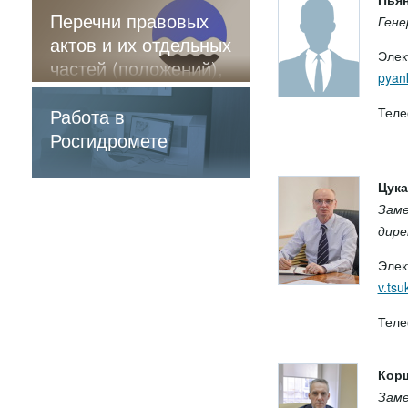
Перечни правовых
Гене
актов и их отдельных
Элек
частей (положений),
pyan
содержащие
обязательные
Теле
Работа в
требования
Росгидромете
Цука
Заме
дире
Элек
v.ts
Теле
Корш
Заме