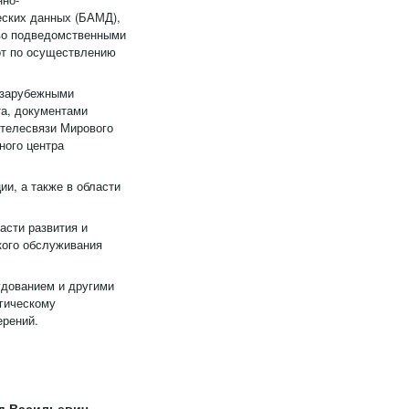
еских данных (БАМД),
во подведомственными
от по осуществлению
 зарубежными
та, документами
 телесвязи Мирового
ного центра
и, а также в области
асти развития и
кого обслуживания
удованием и другими
гическому
ерений.
д Васильевич