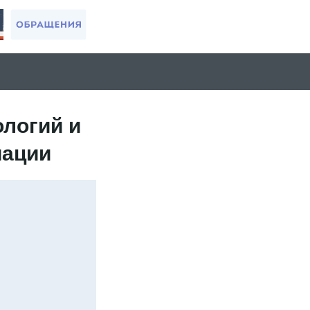
логий и
иации