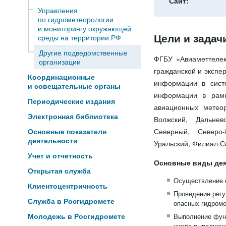
Сайт:
Управления
по гидрометеорологии
и мониторингу окружающей
Цели и задач
среды на территории РФ
Другие подведомственные
ФГБУ «Авиаметтелек
организации
гражданской и экспе
Координационные
информации в сист
и совещательные органы
информации в рамк
Периодические издания
авиационных метео
Электронная библиотека
Волжский, Дальнев
Северный, Северо-
Основные показатели
деятельности
Уральский, Филиал С
Учет и отчетность
Основные виды дея
Открытая служба
Осуществление м
Клиентоцентричность
Проведение регу
Служба в Росгидромете
опасных гидроме
Молодежь в Росгидромете
Выполнение функ
числе выполнени