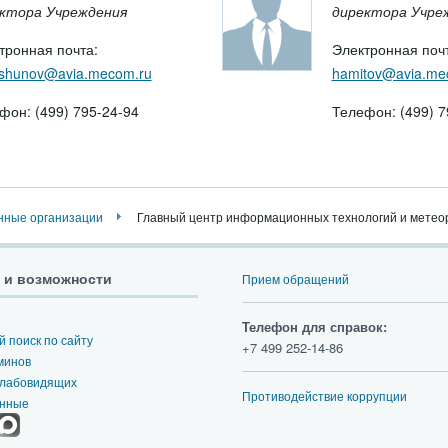
ктора Учреждения
директора Учре
тронная почта:
Электронная почт
rshunov@avia.mecom.ru
hamitov@avia.me
фон: (499) 795-24-94
Телефон: (499) 7
нные организации
Главный центр информационных технологий и метеор
 и возможности
Прием обращений
Телефон для справок:
 поиск по сайту
+7 499 252-14-86
минов
слабовидящих
Противодействие коррупции
анные