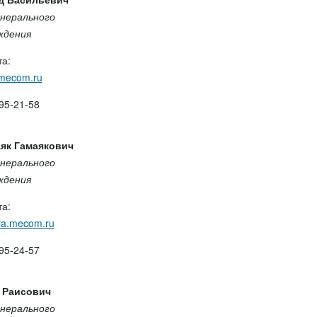
нерального
ждения
а:
.mecom.ru
95-21-58
як Гамаякович
нерального
ждения
а:
ia.mecom.ru
95-24-57
 Раисович
нерального