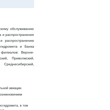
скому обслуживанию
а и распространения
 и распространению
гидромета и Банка
 филиалов: Верхне-
ский, Приволжский,
, Среднесибирский,
льной авиации.
возникновением
сгидромета, в том
нно-