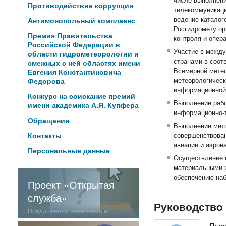
Противодействие коррупции
телекоммуникаци
ведение каталог
Антимонопольный комплаенс
Росгидромету ор
Премия Правительства
контроля и опер
Российской Федерации в
Участие в между
области гидрометеорологии и
странами в соот
смежных с ней областях имени
Всемирной метео
Евгения Константиновича
метеорологическ
Федорова
информационной
Конкурс на соискание премий
Выполнение рабо
имени академика А.Я. Купфера
информационно-т
Обращения
Выполнение мето
совершенствован
Контакты
авиации и аэрон
Персональные данные
Осуществление м
материальными р
обеспечению наб
Проект «Открытая
служба»
Руководство
Предложения, замечания и
отзывы о нашей работе
Пьян