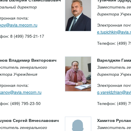
ральный директор
Заместитель ге
директора Учре
тронная почта:
kov@avia.mecom.ru
Электронная почт
e.tupichkin@avia
фон: 8 (499) 795-21-17
Телефон: (499) 7
нов Владимир Викторович
Варелджян Гама
ститель генерального
Заместитель ге
ктора Учреждения
директора Учре
тронная почта:
Электронная почт
ukanov@avia.mecom.ru
g.vareldzhian@av
фон: (499) 795-23-50
Телефон: (499) 7
унов Сергей Вячеславович
Хамитов Руслан
ститель генерального
Заместитель ге