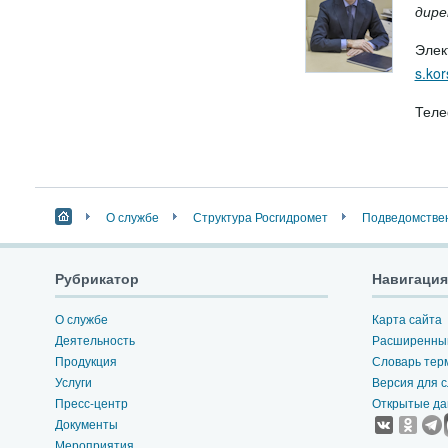
дире
Элек
s.ko
Теле
О службе
Структура Росгидромет
Подведомстве
Рубрикатор
Навигация
О службе
Карта сайта
Деятельность
Расширенный
Продукция
Словарь тер
Услуги
Версия для 
Пресс-центр
Открытые д
Документы
Мероприятия