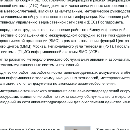
онной системы (ИТС) Росгидромета и Банка авиационных метеорологич
ов метеобюллетеней, включая авиаметданные, методическое руководст
ганизациями по сбору и распространению информации. Выполнение раб
ативному управлению ведомственной сети связи (ВСС) Росгидромета.
народном сотрудничестве, выполнение работ по обмену информацией с
ветствии с соглашениями о международном сотрудничестве Росгидроме
рологической организации (ВМО) в рамках выполнения функций Центра
ого центра (ММЦ) Москва, Регионального узла телесвязи (РУТ), Глобаль
 системы (ГЦИС) информационной системы ВМО (ИСВ).
т по развитию метеорологического обслуживания авиации и аэронавигаци
елекоммуникационных систем и технологий.
дических работ, разработка нормативно-методических документов в обл
ия информационно-телекоммуникационных технологий, метеорологичес
авигации, включая документы по экономике авиаметобеспечения.
атериально-технического оснащения сети авиаметподразделений обор
есурсами; выполнение работ по техническому обслуживанию и метроло
людений на сети авиаметподразделений для обеспечения единства изм
ков Валерий Станиславович
Тупичкин Эдуар