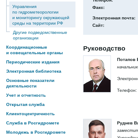
Управления
Факс:
по гидрометеорологии
и мониторингу окружающей
Электронная почта:
среды на территории РФ
Сайт:
Другие подведомственные
организации
Руководство
Координационные
и совещательные органы
Потапов 
Периодические издания
начальни
Электронная библиотека
Электронн
Основные показатели
деятельности
Телефон: 
Учет и отчетность
Открытая служба
Клиентоцентричность
Служба в Росгидромете
Руднев В
заместит
Молодежь в Росгидромете
Учрежден