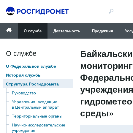
Версия для слабовидящих
О службе
Деятельность
Продукция
Усл
Байкальски
О службе
мониторинг
О Федеральной службе
Федерально
История службы
Структура Росгидромета
учреждения
Руководство
гидрометео
Управления, входящие
в Центральный аппарат
среды»
Территориальные органы
Научно-исследовательские
учреждения