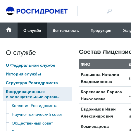
Версия для слабовидящих
О службе
Деятельность
Продукция
Усл
Состав Лицензи
О службе
ФИО
О Федеральной службе
История службы
Радькова Наталия
з
Владимировна
Структура Росгидромета
Координационные
Корепанова Лариса
с
и совещательные органы
Николаевна
Коллегия Росгидромета
Евдокимов Иван
н
Научно-технический совет
Александрович
и
Общественный совет
Комиссарова
н