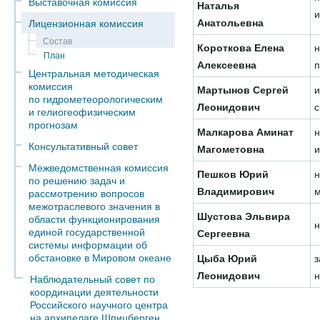
Выставочная комиссия
Наталья
и
Анатольевна
Лицензионная комиссия
Состав
Короткова Елена
н
План
Алексеевна
п
Центральная методическая
комиссия
Мартынов Сергей
и
по гидрометеорологическим
Леонидович
с
и гелиогеофизическим
прогнозам
Малкарова Аминат
н
Консультативный совет
Магометовна
и
Межведомственная комиссия
Пешков Юрий
н
по решению задач и
Владимирович
м
рассмотрению вопросов
межотраслевого значения в
Шустова Эльвира
области функционирования
н
единой государственной
Сергеевна
системы информации об
обстановке в Мировом океане
Цыба Юрий
з
Леонидович
н
Наблюдательный совет по
координации деятельности
Российского научного центра
на архипелаге Шпицберген