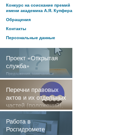
Конкурс на соискание премий
имени академика А.Я. Купфера
Обращения
Контакты
Персональные данные
Проект «Открытая
служба»
Предложения, замечания и
отзывы о нашей работе
Перечни правовых
актов и их отдельных
частей (положений),
содержащие
обязательные
Работа в
требования
Росгидромете