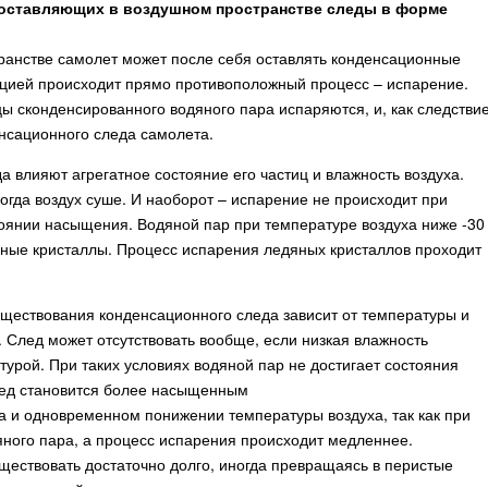
 оставляющих в воздушном пространстве следы в форме
ранстве самолет может после себя оставлять конденсационные
цией происходит прямо противоположный процесс – испарение.
цы сконденсированного водяного пара испаряются, и, как следствие
нсационного следа самолета.
а влияют агрегатное состояние его частиц и влажность воздуха.
огда воздух суше. И наоборот – испарение не происходит при
тоянии насыщения. Водяной пар при температуре воздуха ниже -30
яные кристаллы. Процесс испарения ледяных кристаллов проходит
ществования конденсационного следа зависит от температуры и
 След может отсутствовать вообще, если низкая влажность
урой. При таких условиях водяной пар не достигает состояния
лед становится более насыщенным
а и одновременном понижении температуры воздуха, так как при
ного пара, а процесс испарения происходит медленнее.
ществовать достаточно долго, иногда превращаясь в перистые