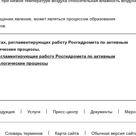
и при низкой температуре воздуха относительная влажность воздух
ащении явление, может являться процессом образования
тов.
тах, регламентирующих работу Росгидромета по активным
ические процессы.
егламентирующие работу Росгидромета по активным
ологические процессы
одукция
Услуги
Пресс-центр
Документы
Меро
Словарь терминов
Карта сайта
Обычная версия сайт