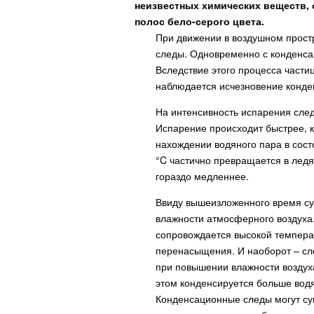
неизвестных химических веществ,
полос бело-серого цвета.
При движении в воздушном прост
следы. Одновременно с конденса
Вследствие этого процесса части
наблюдается исчезновение конде
На интенсивность испарения след
Испарение происходит быстрее, к
нахождении водяного пара в сос
°C частично превращается в лед
гораздо медленнее.
Ввиду вышеизложенного время су
влажности атмосферного воздуха.
сопровождается высокой температ
перенасыщения. И наоборот – с
при повышении влажности воздух
этом конденсируется больше водя
Конденсационные следы могут су