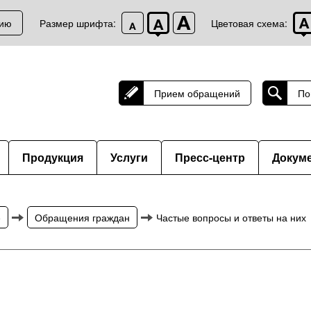
нию
Размер шрифта:
Цветовая схема:
Прием обращений
По
Продукция
Услуги
Пресс-центр
Докум
е
Обращения граждан
Частые вопросы и ответы на них