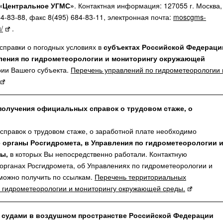
«Центральное УГМС»
. Контактная информация: 127055 г. Москва,
684-83-88, факс 8(495) 684-83-11, электронная почта:
moscgms-
/
.
справки о погодных условиях в
субъектах Российской Федераци
ления по гидрометеорологии и мониторингу окружающей
ии Вашего субъекта.
Перечень управлений по гидрометеорологии 
получения официальных справок о трудовом стаже, о
справок о трудовом стаже, о заработной плате необходимо
 органы Росгидромета, в Управления по гидрометеорологии 
ды,
в которых Вы непосредственно работали. Контактную
рганах Росгидромета, об Управлениях по гидрометеорологии и
можно получить по ссылкам.
Перечень территориальных
 гидрометеорологии и мониторингу окружающей среды.
судами в воздушном пространстве Российской Федерации