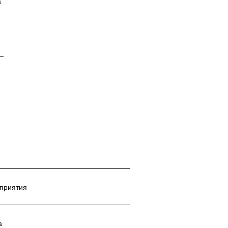
а
приятия
а