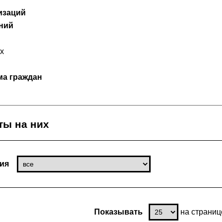
изаций
ний
х
ма граждан
ты на них
ния
Показывать
на страниц