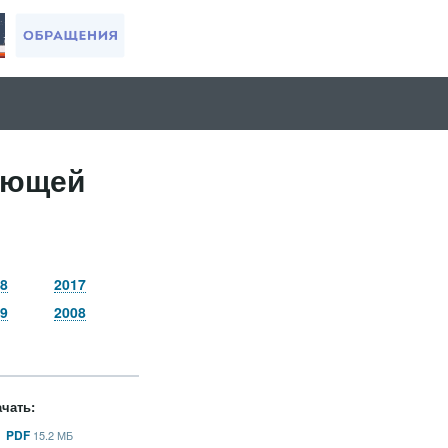
ающей
8
2017
9
2008
чать:
PDF
15.2 МБ