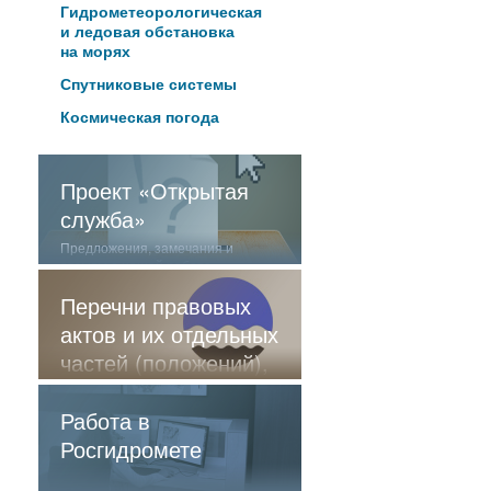
Гидрометеорологическая
и ледовая обстановка
на морях
Спутниковые системы
Космическая погода
Проект «Открытая
служба»
Предложения, замечания и
отзывы о нашей работе
Перечни правовых
актов и их отдельных
частей (положений),
содержащие
обязательные
Работа в
требования
Росгидромете