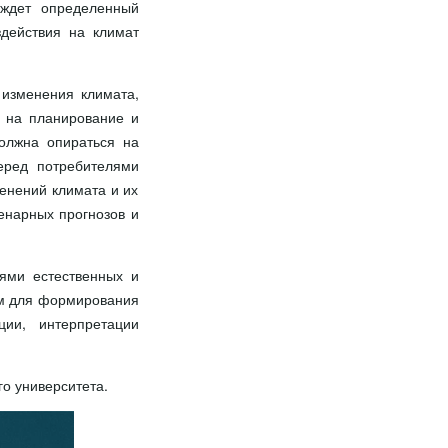
 ждет определенный
здействия на климат
 изменения климата,
т на планирование и
олжна опираться на
перед потребителями
енений климата и их
енарных прогнозов и
ями естественных и
им для формирования
ции, интерпретации
о университета.