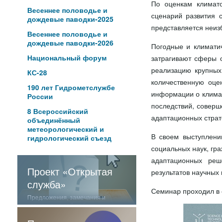
По оценкам климато
Весеннее половодье и
сценарий развития 
дождевые паводки-2025
представляется неиз
Весеннее половодье и
дождевые паводки-2026
Погодные и климати
Национальный форум
затрагивают сферы о
реализацию крупных
КС-28
количественную оце
190 лет Гидрометслужбе
информации о климат
России
последствий, соверш
8 Всероссийский
адаптационных страт
объединённый
метеорологический и
В своем выступлени
гидрологический съезд
социальных наук, гр
адаптационных реш
Проект «Открытая
результатов научных 
служба»
Семинар проходил в 
Предложения, замечания и
отзывы о нашей работе