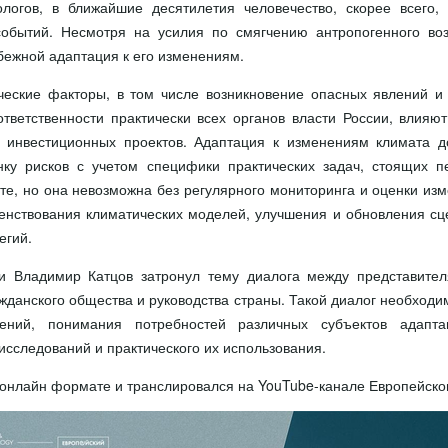
логов, в ближайшие десятилетия человечество, скорее всего,
событий. Несмотря на усилия по смягчению антропогенного во
бежной адаптация к его изменениям.
ческие факторы, в том числе возникновение опасных явлений и
тветственности практически всех органов власти России, влияю
 инвестиционных проектов. Адаптация к изменениям климата д
нку рисков с учетом специфики практических задач, стоящих 
е, но она невозможна без регулярного мониторинга и оценки изм
енствования климатических моделей, улучшения и обновления сц
егий.
и Владимир Катцов затронул тему диалога между представител
ажданского общества и руководства страны. Такой диалог необход
ений, понимания потребностей различных субъектов адапта
исследований и практического их использования.
онлайн формате и транслировался на YouTube-канале Европейског