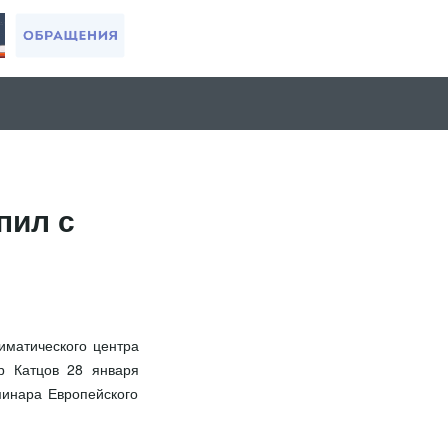
пил с
иматического центра
р Катцов 28 января
минара Европейского