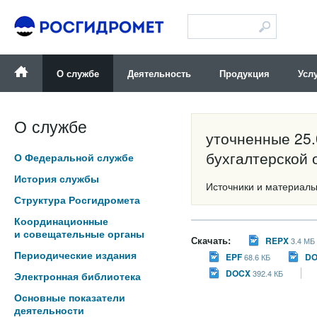
Версия для слабовидящих
О службе
Деятельность
Продукция
Усл
О службе
уточненные 25.
бухгалтерской 
О Федеральной службе
История службы
Источники и материалы:
Структура Росгидромета
Координационные
и совещательные органы
Скачать:
REPX
3.4 МБ
Периодические издания
EPF
D
68.6 КБ
DOCX
392.4 КБ
Электронная библиотека
Основные показатели
деятельности